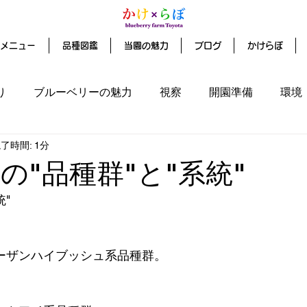
メニュー
品種図鑑
当園の魅力
ブログ
かけらぼ
り
ブルーベリーの魅力
視察
開園準備
環境
了時間: 1分
ファンディング
の"品種群"と"系統"
"
ーザンハイブッシュ系品種群。