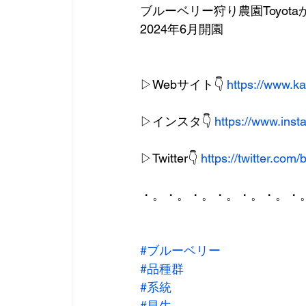
ブルーベリー狩り農園Toyot
2024年6月開園
▷Webサイト👇 
https://www.k
▷インスタ👇 
https://www.ins
▷Twitter👇 
https://twitter.com/
・。・。・。・。・。・。・
#ブルーベリー
#品種群
#系統
#早生