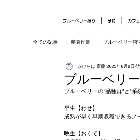
ブルーベリー狩り
予約
カフェ
全ての記事
農園作業
ブルーベリー狩
かけらぼ 齋藤
2023年6月8日
読
名古屋の気温マイナス4℃
クラウド
ブルーベリー
ブルーベリーの"品種群"と"系統
早生【わせ】
成熟が早く早期収穫できるノ
晩生【おくて】