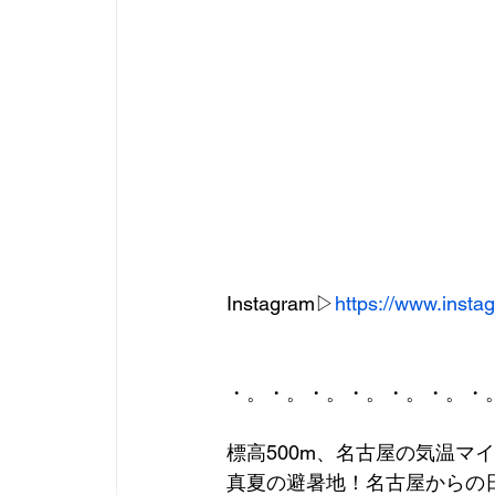
Instagram▷
https://www.ins
・。・。・。・。・。・。・
標高500m、名古屋の気温マ
真夏の避暑地！名古屋からの