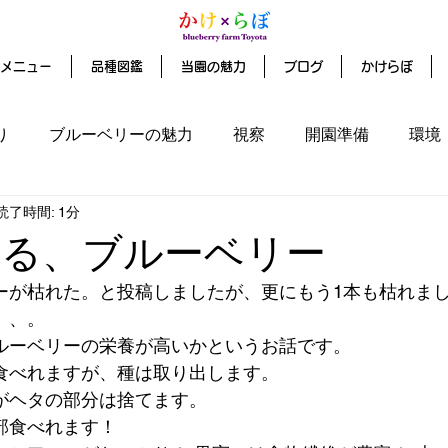
メニュー
品種図鑑
当園の魅力
ブログ
かけらぼ
り
ブルーベリーの魅力
視察
開園準備
環境
読了時間: 1分
ファンディング
れる、ブルーベリー
ーが枯れた。と投稿しましたが、更にもう1本も枯れまし
、、。
ルーベリーの栄養が高いかというお話です。
食べれますが、種は取り出します。
がヘタの部分は捨てます。
部食べれます！