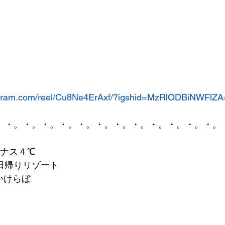
tagram.com/reel/Cu8Ne4ErAxf/?igshid=MzRlODBiNWFlZ
。・。・。・。・。・。・。・。・。・。・。・。・。
イナス４℃
日帰りリゾート
aかけらぼ