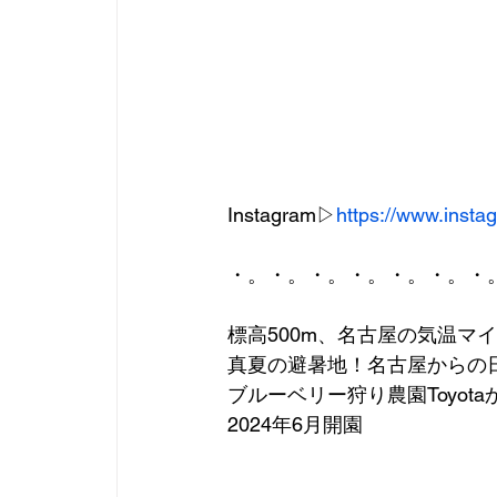
Instagram▷
https://www.ins
・。・。・。・。・。・。・
標高500m、名古屋の気温マ
真夏の避暑地！名古屋からの
ブルーベリー狩り農園Toyot
2024年6月開園