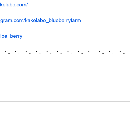
akelabo.com/
tagram.com/kakelabo_blueberryfarm
blbe_berry
。・。・。・。・。・。・。・。・。・。・。・。・。