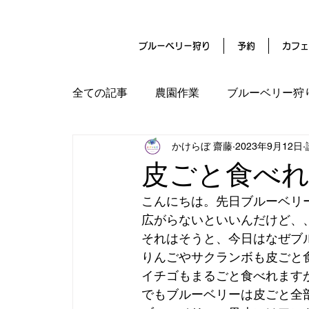
ブルーベリー狩り
予約
カフェ
全ての記事
農園作業
ブルーベリー狩
かけらぼ 齋藤
2023年9月12日
名古屋の気温マイナス4℃
クラウド
皮ごと食べ
こんにちは。先日ブルーベリ
広がらないといいんだけど、
それはそうと、今日はなぜブ
りんごやサクランボも皮ごと
イチゴもまるごと食べれます
でもブルーベリーは皮ごと全