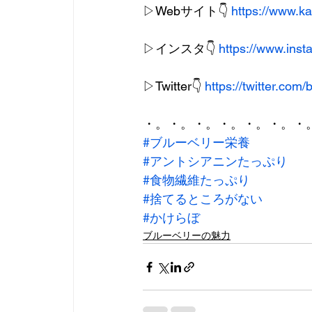
▷Webサイト👇 
https://www.k
▷インスタ👇 
https://www.ins
▷Twitter👇 
https://twitter.com/
・。・。・。・。・。・。・
#ブルーベリー栄養
#アントシアニンたっぷり
#食物繊維たっぷり
#捨てるところがない
#かけらぼ
ブルーベリーの魅力