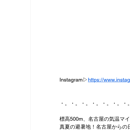
Instagram▷
https://www.ins
・。・。・。・。・。・。・
標高500m、名古屋の気温マ
真夏の避暑地！名古屋からの