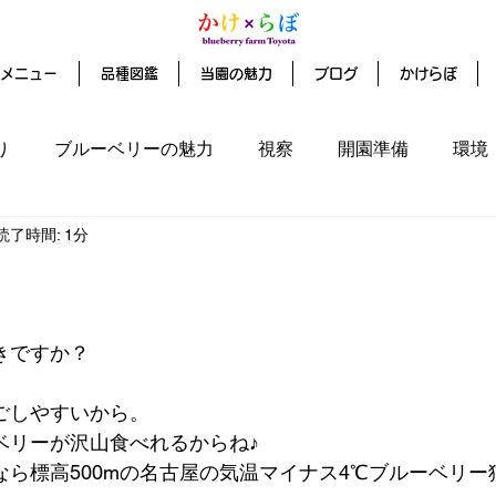
メニュー
品種図鑑
当園の魅力
ブログ
かけらぼ
り
ブルーベリーの魅力
視察
開園準備
環境
読了時間: 1分
ファンディング
きですか？
ごしやすいから。
ベリーが沢山食べれるからね♪
ら標高500mの名古屋の気温マイナス4℃ブルーベリー