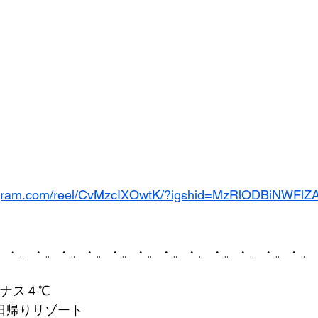
tagram.com/reel/CvMzcIXOwtK/?igshid=MzRlODBiNWFlZ
。・。・。・。・。・。・。・。・。・。・。・。・。
イナス４℃
日帰りリゾート