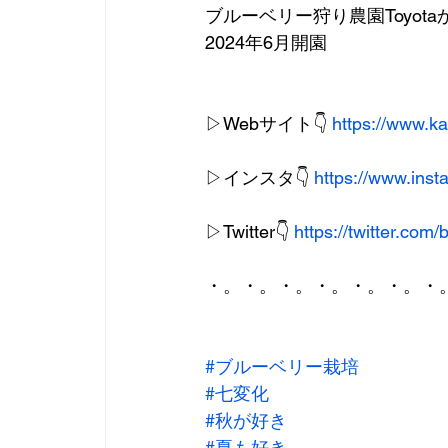
ブルーベリー狩り農園Toyot
2024年6月開園
▷Webサイト👇 
https://www.k
▷インスタ👇 
https://www.ins
▷Twitter👇 
https://twitter.com/
・。・。・。・。・。・。・
#ブルーベリー栽培
#七変化
#秋が好き
#夏も好き