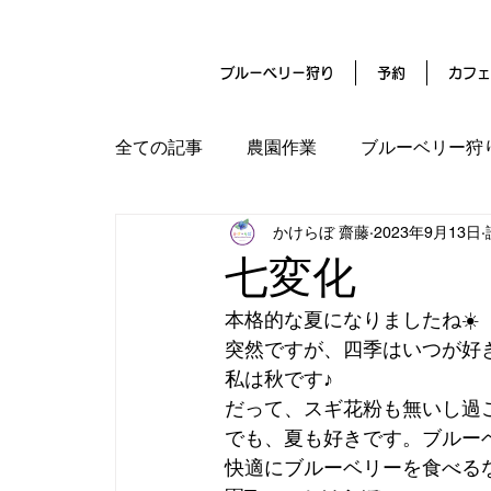
ブルーベリー狩り
予約
カフェ
全ての記事
農園作業
ブルーベリー狩
かけらぼ 齋藤
2023年9月13日
名古屋の気温マイナス4℃
クラウド
七変化
本格的な夏になりましたね☀️
突然ですが、四季はいつが好
私は秋です♪
だって、スギ花粉も無いし過
でも、夏も好きです。ブルー
快適にブルーベリーを食べるな