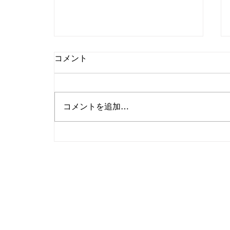
コメント
コメントを追加…
日本のブルーベリー収穫量ラ
ンキング｜観光農園を営む私
から見た意外な上位県と愛知
の現実【２０２５年】